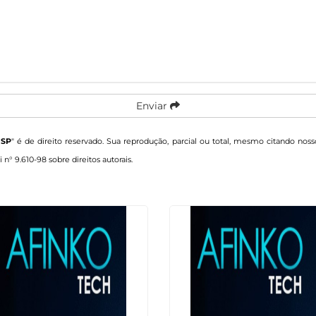
Enviar
 SP
" é de direito reservado. Sua reprodução, parcial ou total, mesmo citando noss
i n° 9.610-98 sobre direitos autorais
.