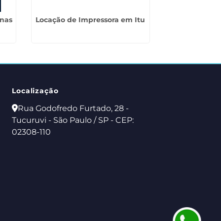
enas
Locação de Impressora em Itu
Valor de Alug
em Ar
Localização
Rua Godofredo Furtado, 28 -
Tucuruvi - São Paulo / SP - CEP:
02308-110