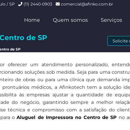
ulo / SP
(11) 2440-0903
comercial@afinko.com.br
Home
Quem somos
Serviços
 Centro de SP
Solicit
entro de SP
r oferecer um atendimento personalizado, enten
orcionando soluções sob medida. Seja para uma constru
anteiro de obras ou para uma clínica que demanda imp
 prontuários médicos, a Afinkotech tem a solução ide
possibilita às empresas ajustar a quantidade de equi
ade do negócio, garantindo sempre a melhor relaçã
ise técnica e compromisso com a satisfação do client
 para o
Aluguel de Impressora no Centro de SP
no a