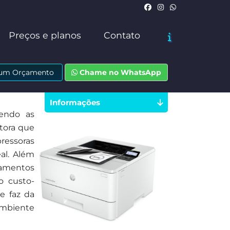
Preços e planos
Contato
e um Orçamento
Chame no WhatsApp
Informações
dendo as
tora que
ressoras
al. Além
pamentos
o custo-
e faz da
mbiente