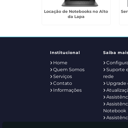
esktop para
Locação de Notebooks no Alto
Ser
no Brooklin
da Lapa
Institucional
Saiba mai
Home
Configur
Quem Somos
Suporte 
Serviços
rede
Contato
Upgrade 
Informações
Atualizaç
Assistênc
Assistênc
Notebook
Assistênc
Servidor