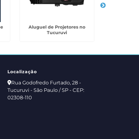
de
Aluguel de Projetores no
Locação de
Tucuruvi
Térmicas 
Localização
Rua Godofredo Furtado, 28 -
Tucuruvi - São Paulo / SP - CEP:
02308-110