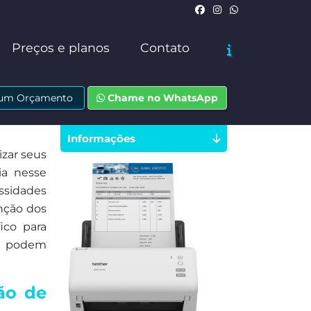
Preços e planos
Contato
e um Orçamento
Chame no WhatsApp
Informações
zar seus
ia nesse
ssidades
enção dos
ico para
ue podem
ão de