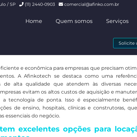
ulo / SP
(11) 2440-0903
comercial@afinko.com.br
Home
Quem somos
Serviços
Solicit
ficiente e econômica para empresas que precisam otimi
mentos. A Afinkotech se destaca como uma referênc
 de alta qualidade que atendem às diversas nece
s empresas evitam os altos custos de aquisição e manut
o a tecnologia de ponta. Isso é especialmente benéf
ções de ensino, hospitais, clínicas e construtoras, q
as essenciais do negócio.
tem excelentes opções para locaç