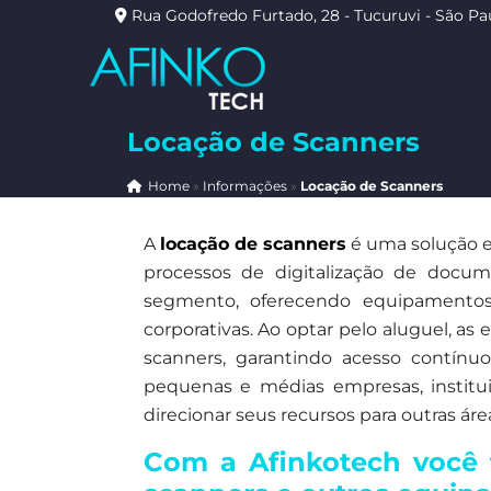
Rua Godofredo Furtado, 28 - Tucuruvi - São Pa
Locação de Scanners
Home
»
Informações
»
Locação de Scanners
A
locação de scanners
é uma solução e
processos de digitalização de docu
segmento, oferecendo equipamentos
corporativas. Ao optar pelo aluguel, a
scanners, garantindo acesso contínu
pequenas e médias empresas, institui
direcionar seus recursos para outras áre
Com a Afinkotech você 