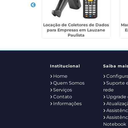
esktop para
Locação de Coletores de Dados
Ma
Biritiba Mirim
para Empresas em Lauzane
E
Paulista
Institucional
Saiba mai
Home
Configur
Quem Somos
Suporte 
Serviços
rede
Contato
Upgrade 
Informações
Atualizaç
Assistênc
Assistênc
Notebook