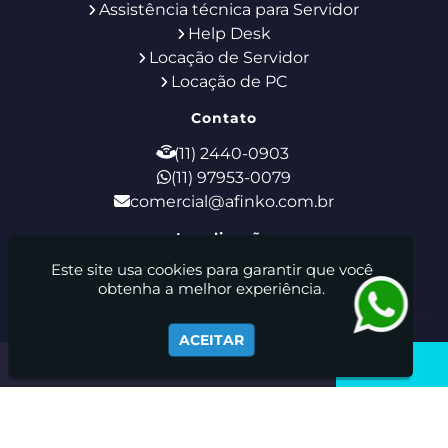
Assistência técnica para Servidor
Help Desk
Locação de Servidor
Locação de PC
Contato
(11) 2440-0903
(11) 97953-0079
comercial@afinko.com.br
Localização
Este site usa cookies para garantir que você
Rua Godofredo Furtado, 28 - Tucuruvi - São
obtenha a melhor experiência.
Paulo / SP - CEP: 02308-110
Afinko Locação E Manutenção De Equipamentos De
ACEITAR
Informática Ltda - Suporte de TI - Locação de Notebooks