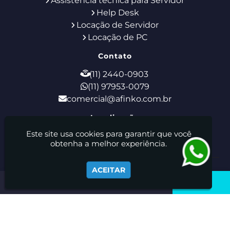
Assistência técnica para Servidor
Help Desk
Locação de Servidor
Locação de PC
Contato
(11) 2440-0903
(11) 97953-0079
comercial@afinko.com.br
Localização
Este site usa cookies para garantir que você
Rua Godofredo Furtado, 28 - Tucuruvi - São
obtenha a melhor experiência.
Paulo / SP - CEP: 02308-110
Afinko Locação E Manutenção De Equipamentos De
ACEITAR
Informática Ltda - Suporte de TI - Locação de Notebooks