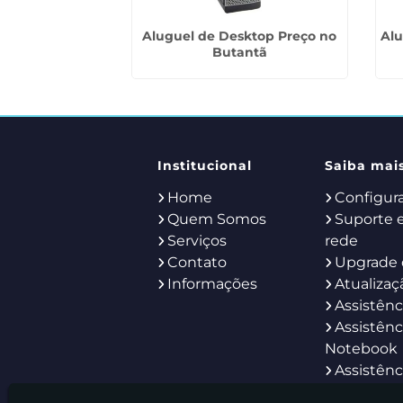
Desktops em
Aluguel de Desktop Preço no
Alu
ena
Butantã
Institucional
Saiba mai
Home
Configur
Quem Somos
Suporte 
Serviços
rede
Contato
Upgrade 
Informações
Atualizaç
Assistênc
Assistênc
Notebook
Assistênc
Servidor