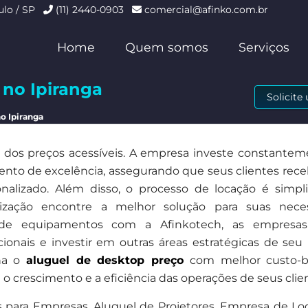
ulo / SP
(11) 2440-0903
comercial@afinko.com.br
Home
Quem somos
Serviços
 no Ipiranga
Solicit
o Ipiranga
ém dos preços acessíveis. A empresa investe constante
nto de excelência, assegurando que seus clientes re
onalizado. Além disso, o processo de locação é simpli
nização encontre a melhor solução para suas nece
el de equipamentos com a Afinkotech, as empresa
ionais e investir em outras áreas estratégicas de seu 
ona o
aluguel de desktop preço
com melhor custo-be
 o crescimento e a eficiência das operações de seus clie
s para Empresas, Aluguel de Projetores, Empresa de Lo