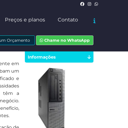
Preços e planos
Contato
e um Orçamento
Chame no WhatsApp
Informações
mente em
cebam um
ficado e
ssidades
s têm a
negócio.
nefício,
ntes.
cação de