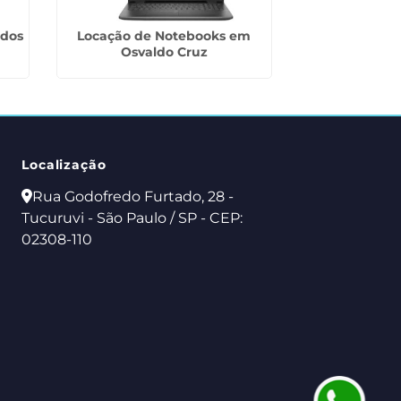
ados
Locação de Notebooks em
Aluguel de Pro
Osvaldo Cruz
Água Azul
Localização
Rua Godofredo Furtado, 28 -
Tucuruvi - São Paulo / SP - CEP:
02308-110