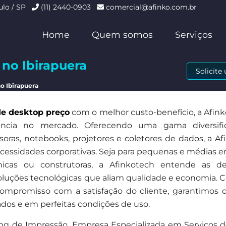
ulo / SP
(11) 2440-0903
comercial@afinko.com.br
Home
Quem somos
Serviços
no Ibirapuera
Solicit
o Ibirapuera
de desktop preço
com o melhor custo-benefício, a Afin
ncia no mercado. Oferecendo uma gama diversifi
ras, notebooks, projetores e coletores de dados, a Af
necessidades corporativas. Seja para pequenas e médias 
clínicas ou construtoras, a Afinkotech entende as 
 soluções tecnológicas que aliam qualidade e economia.
compromisso com a satisfação do cliente, garantimos 
os e em perfeitas condições de uso.
ng de Impressão, Empresa Especializada em Serviços de