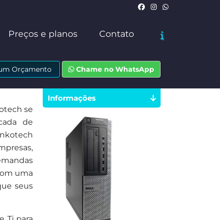
Preços e planos
Contato
e um Orçamento
Chame no WhatsApp
Informações
kotech se
cada de
inkotech
empresas,
demandas
 Com uma
que seus
 Ti para