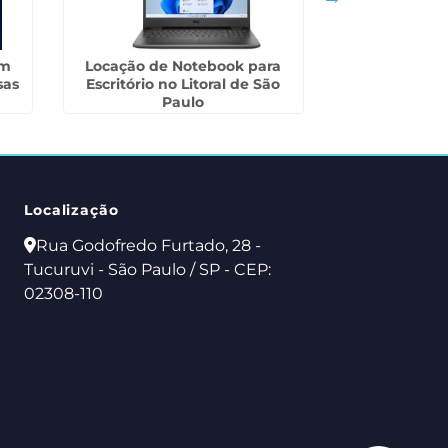
em
Locação de Notebook para
Outsourcing d
sas
Escritório no Litoral de São
Rep
Paulo
Localização
Rua Godofredo Furtado, 28 -
Tucuruvi - São Paulo / SP - CEP:
02308-110