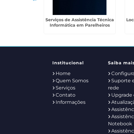
Locação de
Serviços de Assistência Técnica
Loc
o Morumbi
Informática em Parelheiros
Institucional
Saiba mai
Home
Configur
Quem Somos
Suporte 
Serviços
rede
Contato
Upgrade 
Informações
Atualizaç
Assistênc
Assistênc
Notebook
Assistênc