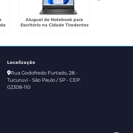
a
Aluguel de Notebook para
Empresa para 
 da
Escritório na Cidade Tiradentes
em Sã
Localização
Rua Godofredo Furtado, 28 -
Tucuruvi - São Paulo / SP - CEP:
02308-110