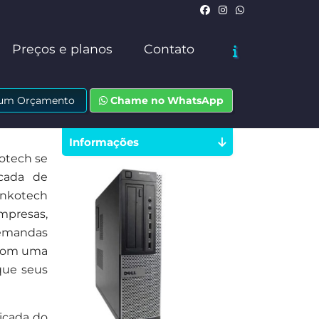
Preços e planos
Contato
e um Orçamento
Chame no WhatsApp
Informações
kotech se
cada de
inkotech
empresas,
demandas
 Com uma
que seus
icada do