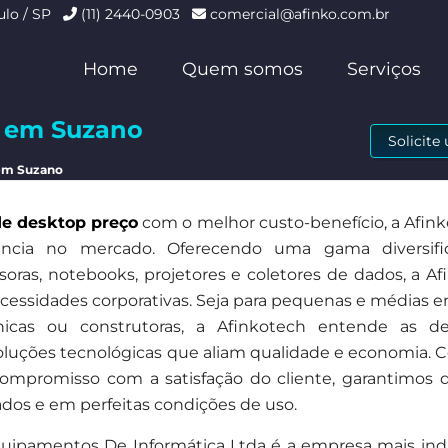
ulo / SP
(11) 2440-0903
comercial@afinko.com.br
Home
Quem somos
Serviços
o em Suzano
Solicit
 em Suzano
de desktop preço
com o melhor custo-benefício, a Afin
ncia no mercado. Oferecendo uma gama diversifi
ras, notebooks, projetores e coletores de dados, a Af
necessidades corporativas. Seja para pequenas e médias 
clínicas ou construtoras, a Afinkotech entende as 
 soluções tecnológicas que aliam qualidade e economia.
compromisso com a satisfação do cliente, garantimos 
os e em perfeitas condições de uso.
uipamentos De Informática Ltda é a empresa mais ind