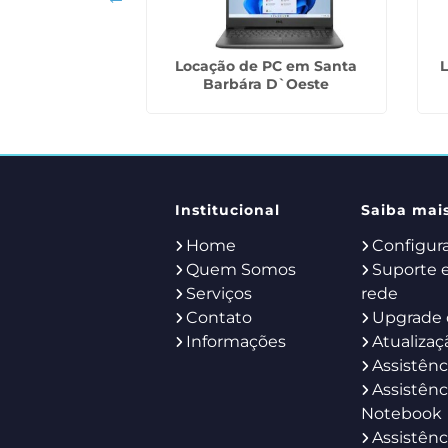
ojetores para
Locação de PC em Santa
em Suzano
Barbára D`Oeste
Institucional
Saiba mai
Home
Configur
Quem Somos
Suporte 
Serviços
rede
Contato
Upgrade 
Informações
Atualizaç
Assistênc
Assistênc
Notebook
Assistênc