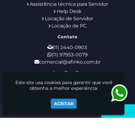
Assistência técnica para Servidor
Help Desk
Locação de Servidor
Locação de PC
Contato
(11) 2440-0903
(11) 97953-0079
comercial@afinko.com.br
Localização
Este site usa cookies para garantir que você
Rua Godofredo Furtado, 28 - Tucuruvi - São
obtenha a melhor experiência.
Paulo / SP - CEP: 02308-110
Afinko Locação E Manutenção De Equipamentos De
ACEITAR
Informática Ltda - Suporte de TI - Locação de Notebooks