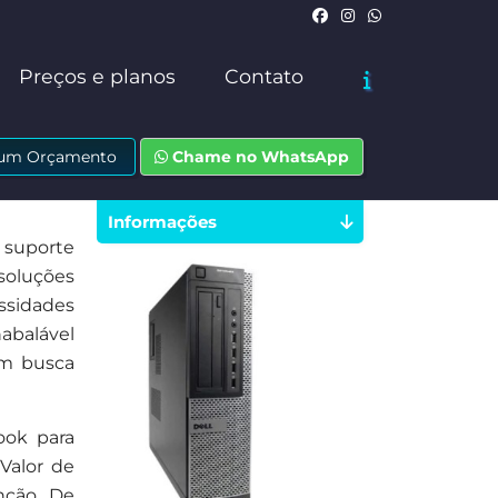
Preços e planos
Contato
e um Orçamento
Chame no WhatsApp
Informações
 suporte
soluções
ssidades
abalável
em busca
ook para
 Valor de
enção De