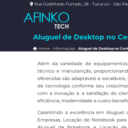
Rua Godofredo Furtado, 28 - Tucuruvi - São Pa
Aluguel de Desktop no Ce
Home
»
Informações
»
Aluguel de Desktop no Cen
Além da variedade de equipamentos, 
técnico e manutenção, proporcionando 
oferecidas são adaptáveis e escalávei
de tecnologia conforme seu crescim
com a inovação e a satisfação do cli
eficiência, modernidade e custo-benefí
Garantindo a excelência em Aluguel
Empresas, Locação de Notebook para Esc
Aluguel de Notebook e Locação de 