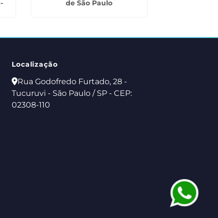
-
de São Paulo
Sant
Localização
Rua Godofredo Furtado, 28 -
Tucuruvi - São Paulo / SP - CEP:
02308-110