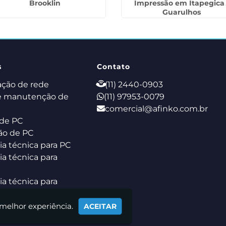
Brooklin
Impressão em Itapegica 
Guarulhos
s
Contato
ação de rede
(11) 2440-0903
e manutenção de
(11) 97953-0079
comercial@afinko.com.br
de PC
ão de PC
ia técnica para PC
ia técnica para
ia técnica para
k
 melhor experiência.
ACEITAR
de Servidor