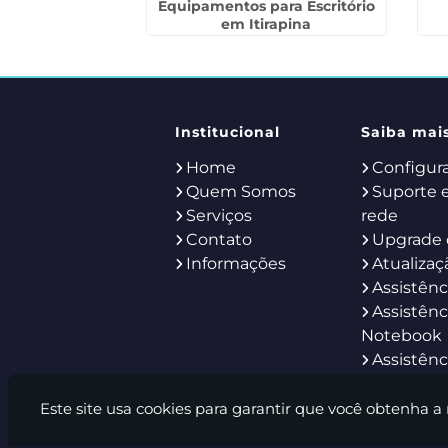
osa
Equipamentos para Escritório
em Itirapina
Institucional
Saiba mai
Home
Configur
Quem Somos
Suporte 
Serviços
rede
Contato
Upgrade 
Informações
Atualizaç
Assistênc
Assistênc
Notebook
Assistênc
Servidor
Help Des
Este site usa cookies para garantir que você obtenha a
Locação 