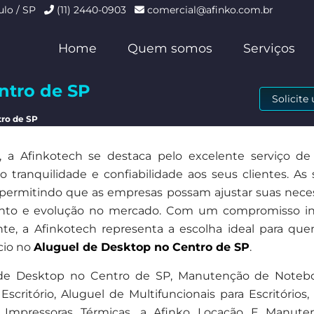
ulo / SP
(11) 2440-0903
comercial@afinko.com.br
Home
Quem somos
Serviços
ntro de SP
Solicit
tro de SP
a Afinkotech se destaca pelo excelente serviço de
tranquilidade e confiabilidade aos seus clientes. As 
s, permitindo que as empresas possam ajustar suas nece
ento e evolução no mercado. Com um compromisso in
ente, a Afinkotech representa a escolha ideal para qu
cio no
Aluguel de Desktop no Centro de SP
.
 de Desktop no Centro de SP, Manutenção de Noteb
ritório, Aluguel de Multifuncionais para Escritórios,
Impressoras Térmicas, a Afinko Locação E Manut