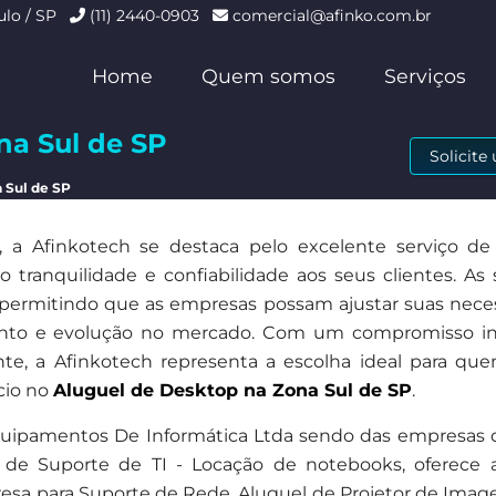
ulo / SP
(11) 2440-0903
comercial@afinko.com.br
Home
Quem somos
Serviços
na Sul de SP
Solicit
 Sul de SP
a Afinkotech se destaca pelo excelente serviço de
tranquilidade e confiabilidade aos seus clientes. As 
s, permitindo que as empresas possam ajustar suas nece
ento e evolução no mercado. Com um compromisso in
ente, a Afinkotech representa a escolha ideal para qu
cio no
Aluguel de Desktop na Zona Sul de SP
.
uipamentos De Informática Ltda sendo das empresas 
de Suporte de TI - Locação de notebooks, oferece 
esa para Suporte de Rede, Aluguel de Projetor de Imag