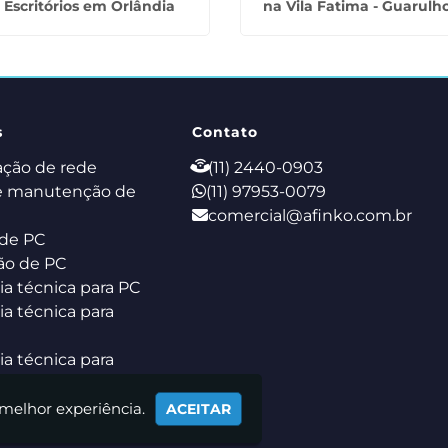
Escritórios em Orlândia
na Vila Fatima - Guarulh
s
Contato
ação de rede
(11) 2440-0903
e manutenção de
(11) 97953-0079
comercial@afinko.com.br
de PC
ão de PC
ia técnica para PC
ia técnica para
ia técnica para
k
 melhor experiência.
ACEITAR
de Servidor