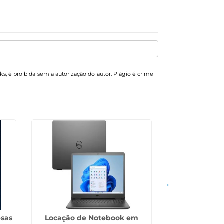
nks, é proibida sem a autorização do autor. Plágio é crime
esas
Locação de Notebook em
Serviço de TI 