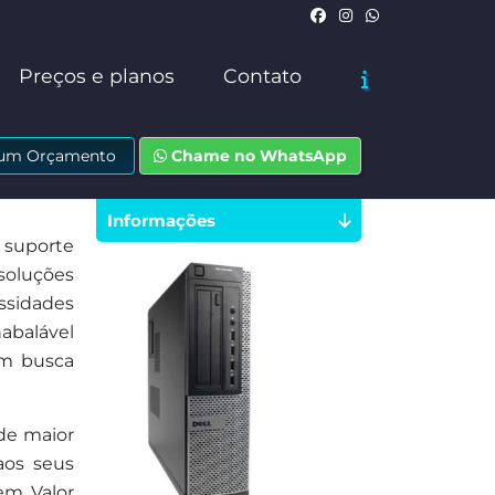
Preços e planos
Contato
e um Orçamento
Chame no WhatsApp
Informações
 suporte
soluções
ssidades
abalável
em busca
de maior
aos seus
em, Valor