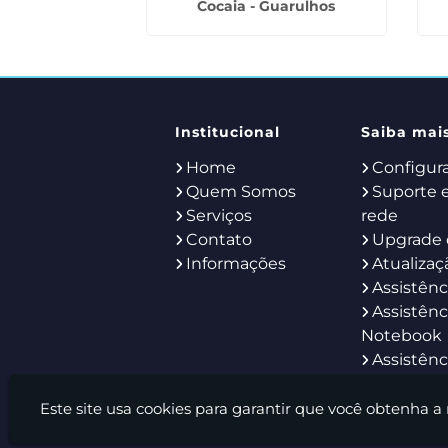
 Limeira
Cocaia - Guarulhos
Institucional
Saiba mai
Home
Configur
Quem Somos
Suporte 
Serviços
rede
Contato
Upgrade 
Informações
Atualizaç
Assistênc
Assistênc
Notebook
Assistênc
Servidor
Help Des
Este site usa cookies para garantir que você obtenha a
Locação 