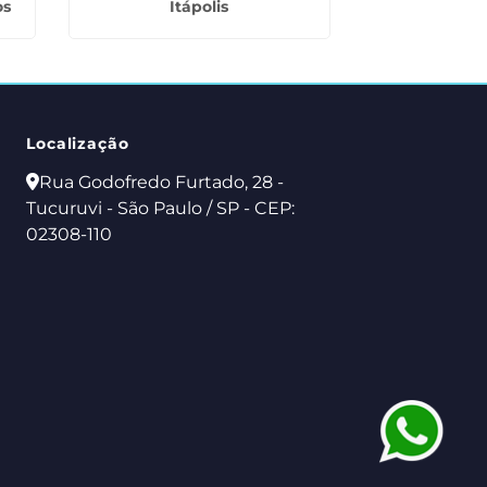
os
Itápolis
Jardim
Localização
Rua Godofredo Furtado, 28 -
Tucuruvi - São Paulo / SP - CEP:
02308-110