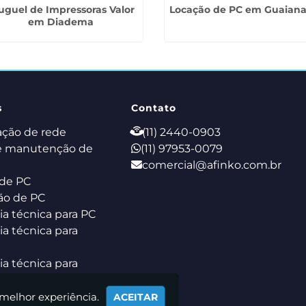
uguel de Impressoras Valor
Locação de PC em Guaiana
em Diadema
s
Contato
ação de rede
(11) 2440-0903
e manutenção de
(11) 97953-0079
comercial@afinko.com.br
de PC
ão de PC
ia técnica para PC
ia técnica para
ia técnica para
k
 melhor experiência.
ACEITAR