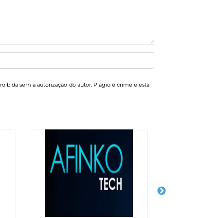
proibida sem a autorização do autor. Plágio é crime e está