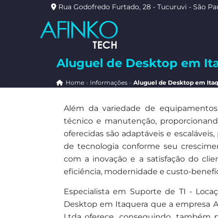
Rua Godofredo Furtado, 28 - Tucuruvi - São Pa
Aluguel de Desktop em It
Home
»
Informações
»
Aluguel de Desktop em Ita
Além da variedade de equipamentos, 
técnico e manutenção, proporcionando 
oferecidas são adaptáveis e escalávei
de tecnologia conforme seu crescim
com a inovação e a satisfação do cli
eficiência, modernidade e custo-benefí
Especialista em Suporte de TI - Loc
Desktop em Itaquera que a empresa A
Ltda oferece, conseguindo, também pr