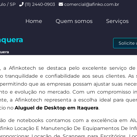
ulo / SP
(11) 2440-0903
comercial@afinko.com.br
Home
Quem somos
Serviços
aquera
Solicit
quera
a Afinkotech se destaca pelo excelente serviço de
tranquilidade e confiabilidade aos seus clientes. As 
s, permitindo que as empresas possam ajustar suas nece
ento e evolução no mercado. Com um compromisso in
ente, a Afinkotech representa a escolha ideal para qu
cio no
Aluguel de Desktop em Itaquera
.
ação de notebooks contamos com a excelência em Al
finko Locação E Manutenção De Equipamentos De Inf
oporcionar Locação de Scanners para Escritórios, Lo