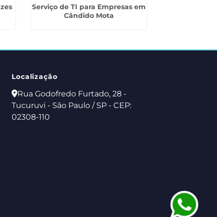
zes
Serviço de TI para Empresas em
Alugar PC para
Cândido Mota
Localização
Rua Godofredo Furtado, 28 -
Tucuruvi - São Paulo / SP - CEP:
02308-110