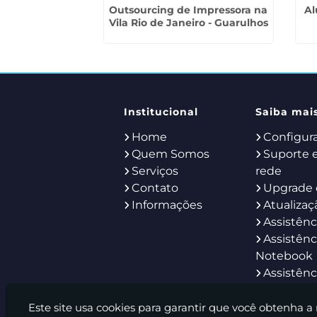
C em Dracena
Outsourcing de Impressora na
Al
Vila Rio de Janeiro - Guarulhos
Institucional
Saiba mai
Home
Configur
Quem Somos
Suporte 
Serviços
rede
Contato
Upgrade 
Informações
Atualizaç
Assistênc
Assistênc
Notebook
Assistênc
Servidor
Help Des
Este site usa cookies para garantir que você obtenha a