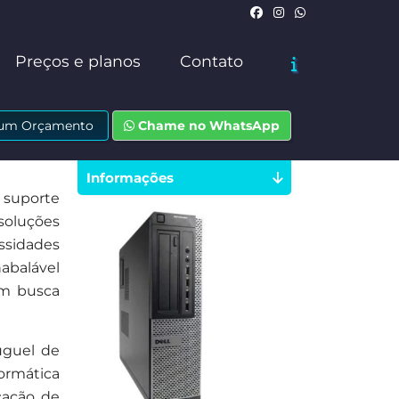
Preços e planos
Contato
e um Orçamento
Chame no WhatsApp
Informações
 suporte
soluções
ssidades
abalável
em busca
uguel de
ormática
cação de