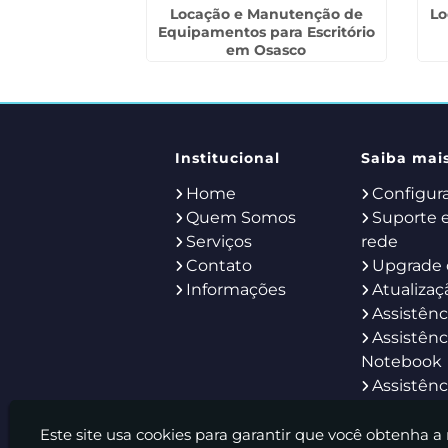
otebook para
Locação e Manutenção de
Lo
em Santos
Equipamentos para Escritório
em Osasco
Institucional
Saiba mai
Home
Configur
Quem Somos
Suporte 
Serviços
rede
Contato
Upgrade 
Informações
Atualizaç
Assistênc
Assistênc
Notebook
Assistênc
Servidor
Help Des
Este site usa cookies para garantir que você obtenha a