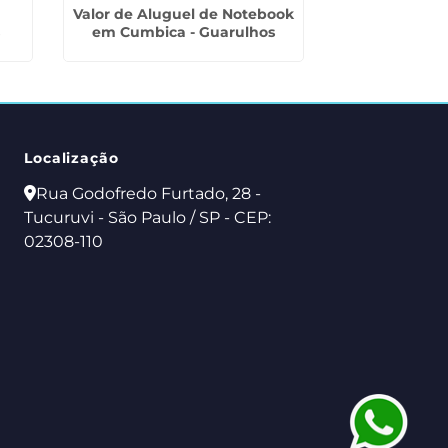
Valor de Aluguel de Notebook
Valor de Alug
s
em Cumbica - Guarulhos
na Vil
Localização
Rua Godofredo Furtado, 28 -
Tucuruvi - São Paulo / SP - CEP:
02308-110