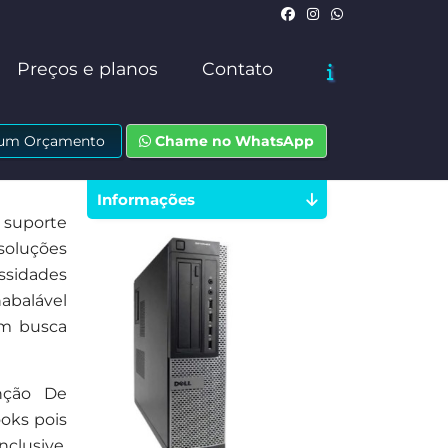
Preços e planos
Contato
e um Orçamento
Chame no WhatsApp
Informações
 suporte
soluções
ssidades
abalável
em busca
nção De
oks pois
clusive,