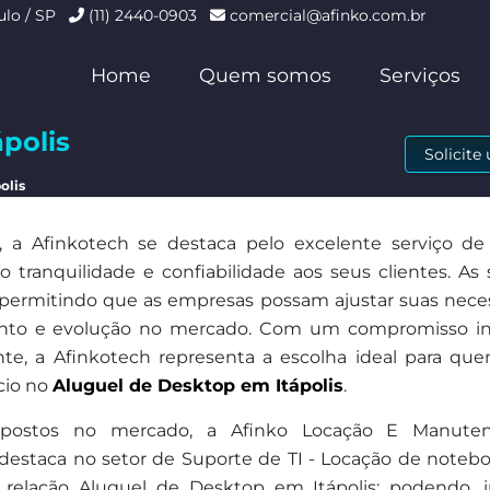
ulo / SP
(11) 2440-0903
comercial@afinko.com.br
Home
Quem somos
Serviços
polis
Solicit
olis
a Afinkotech se destaca pelo excelente serviço de
tranquilidade e confiabilidade aos seus clientes. As 
s, permitindo que as empresas possam ajustar suas nece
ento e evolução no mercado. Com um compromisso in
ente, a Afinkotech representa a escolha ideal para qu
cio no
Aluguel de Desktop em Itápolis
.
dispostos no mercado, a Afinko Locação E Manute
destaca no setor de Suporte de TI - Locação de notebo
relação Aluguel de Desktop em Itápolis; podendo, in