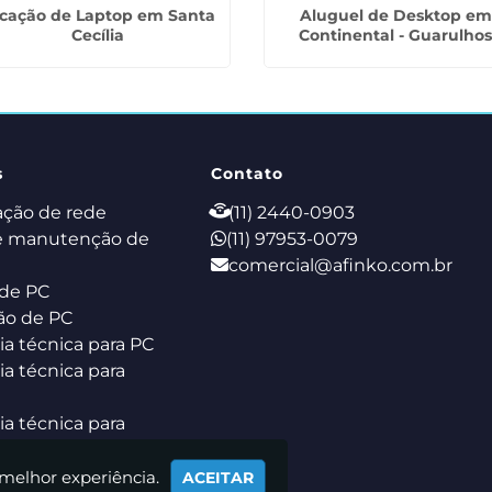
cação de Laptop em Santa
Aluguel de Desktop em
Cecília
Continental - Guarulho
s
Contato
ação de rede
(11) 2440-0903
e manutenção de
(11) 97953-0079
comercial@afinko.com.br
de PC
ão de PC
ia técnica para PC
ia técnica para
ia técnica para
k
 melhor experiência.
ACEITAR