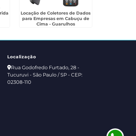
rida
Locação de Coletores de Dados
Aluguel de
para Empresas em Cabuçu de
Térmicas na
Cima - Guarulhos
Localização
Rua Godofredo Furtado, 28 -
Tucuruvi - São Paulo / SP - CEP:
02308-110