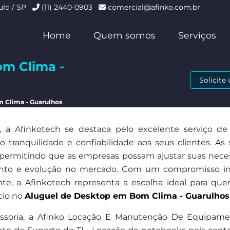
ulo / SP
(11) 2440-0903
comercial@afinko.com.br
Home
Quem somos
Serviços
om Clima -
Solicit
 Clima - Guarulhos
a Afinkotech se destaca pelo excelente serviço de
tranquilidade e confiabilidade aos seus clientes. As 
s, permitindo que as empresas possam ajustar suas nece
ento e evolução no mercado. Com um compromisso in
ente, a Afinkotech representa a escolha ideal para qu
cio no
Aluguel de Desktop em Bom Clima - Guarulhos
soria, a Afinko Locação E Manutenção De Equipam