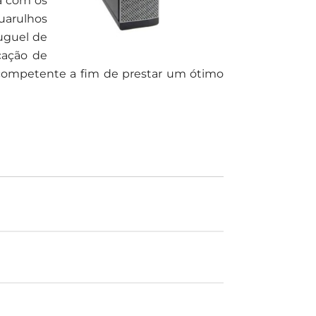
a com os
uarulhos
uguel de
cação de
 competente a fim de prestar um ótimo