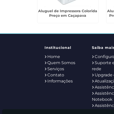
etor de Imagem
Aluguel de Impressora Colorida
Alu
taí
Preço em Caçapava
Pr
Institucional
Saiba mai
Home
Configur
Quem Somos
Suporte 
Serviços
rede
Contato
Upgrade 
Informações
Atualizaç
Assistênc
Assistênc
Notebook
Assistênc
Servidor