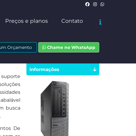
Preços e planos
Contato
e um Orçamento
Chame no WhatsApp
Informações
 suporte
soluções
ssidades
abalável
em busca
.
entos De