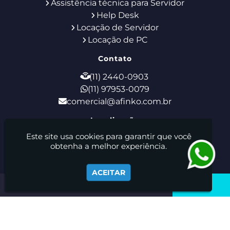
Assistência técnica para Servidor
Help Desk
Locação de Servidor
Locação de PC
Contato
(11) 2440-0903
(11) 97953-0079
comercial@afinko.com.br
Localização
Este site usa cookies para garantir que você
Rua Godofredo Furtado, 28 - Tucuruvi - São
obtenha a melhor experiência.
Paulo / SP - CEP: 02308-110
Afinko Locação E Manutenção De Equipamentos De
ACEITAR
Informática Ltda - Suporte de TI - Locação de Notebooks