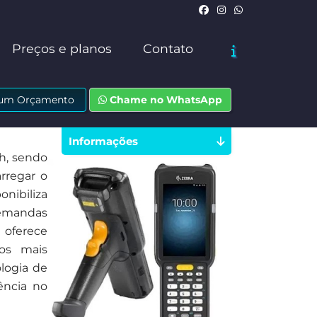
Preços e planos
Contato
e um Orçamento
Chame no WhatsApp
Informações
h, sendo
rregar o
nibiliza
demandas
 oferece
tos mais
logia de
ência no