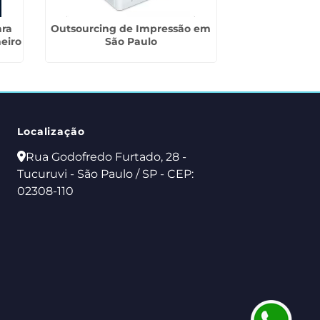
ara
Outsourcing de Impressão em
Serviços de I
eiro
São Paulo
Escritórios 
Gua
Localização
Rua Godofredo Furtado, 28 -
Tucuruvi - São Paulo / SP - CEP:
02308-110