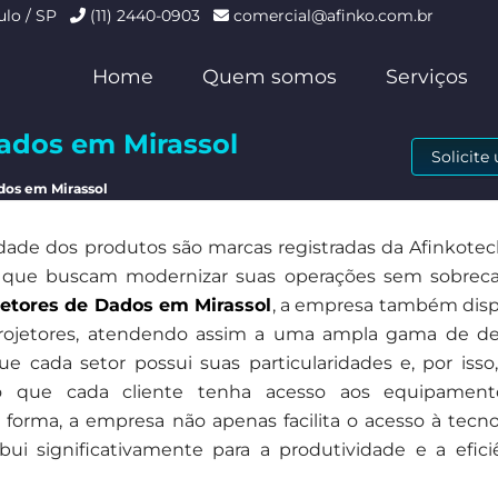
ulo / SP
(11) 2440-0903
comercial@afinko.com.br
Home
Quem somos
Serviços
Dados em Mirassol
Solicit
dos em Mirassol
dade dos produtos são marcas registradas da Afinkotec
 que buscam modernizar suas operações sem sobreca
letores de Dados em Mirassol
, a empresa também dispo
 projetores, atendendo assim a uma ampla gama de 
e cada setor possui suas particularidades e, por isso,
ndo que cada cliente tenha acesso aos equipamen
 forma, a empresa não apenas facilita o acesso à tecno
i significativamente para a produtividade e a efici