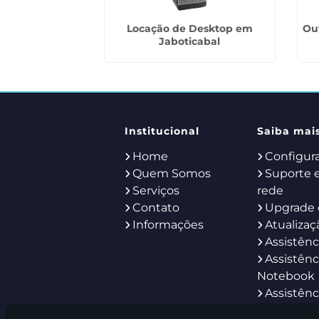
 Impressora na
Locação de Desktop em
Ou
lação
Jaboticabal
Institucional
Saiba mai
Home
Configur
Quem Somos
Suporte 
Serviços
rede
Contato
Upgrade 
Informações
Atualizaç
Assistênc
Assistênc
Notebook
Assistênc
Servidor