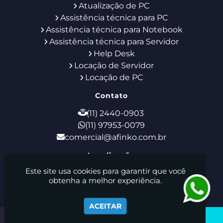
Atualização de PC
Assistência técnica para PC
Assistência técnica para Notebook
Assistência técnica para Servidor
Help Desk
Locação de Servidor
Locação de PC
Contato
(11) 2440-0903
(11) 97953-0079
comercial@afinko.com.br
Localização
Este site usa cookies para garantir que você
Rua Godofredo Furtado, 28 - Tucuruvi - São
obtenha a melhor experiência.
Paulo / SP - CEP: 02308-110
Afinko Locação E Manutenção De Equipamentos De
ACEITAR
Informática Ltda - Suporte de TI - Locação de Notebooks