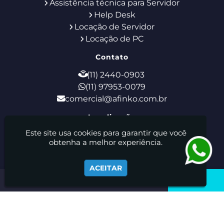
Assistência técnica para Servidor
Help Desk
Locação de Servidor
Locação de PC
Contato
(11) 2440-0903
(11) 97953-0079
comercial@afinko.com.br
Localização
Este site usa cookies para garantir que você
Rua Godofredo Furtado, 28 - Tucuruvi - São
obtenha a melhor experiência.
Paulo / SP - CEP: 02308-110
Afinko Locação E Manutenção De Equipamentos De
ACEITAR
Informática Ltda - Suporte de TI - Locação de Notebooks