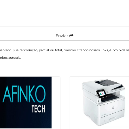
Enviar
eservado. Sua reprodução, parcial ou total, mesmo citando nossos links, é proibida 
eitos autorais
.