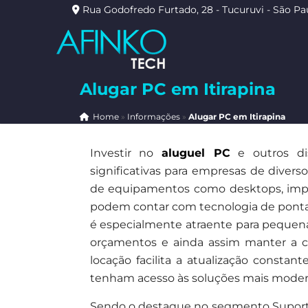
Rua Godofredo Furtado, 28 - Tucuruvi - São Pa
Alugar PC em Itirapina
Home
»
Informações
»
Alugar PC em Itirapina
Investir no
aluguel PC
e outros dis
significativas para empresas de divers
de equipamentos como desktops, impre
podem contar com tecnologia de ponta
é especialmente atraente para pequen
orçamentos e ainda assim manter a c
locação facilita a atualização const
tenham acesso às soluções mais modern
Sendo o destaque no segmento Suporte