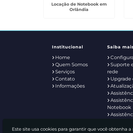
otebook para
Locação de Notebook em
 Sapopemba
Orlândia
Institucional
Saiba mai
Home
Configur
Quem Somos
Suporte 
Serviços
rede
Contato
Upgrade 
Informações
Atualizaç
Assistênc
Assistênc
Notebook
Assistênc
Servidor
Help Des
Este site usa cookies para garantir que você obtenha a