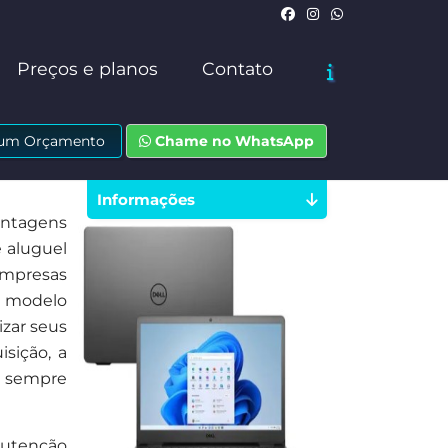
Preços e planos
Contato
e um Orçamento
Chame no WhatsApp
Informações
antagens
e aluguel
empresas
e modelo
zar seus
sição, a
s sempre
nutenção