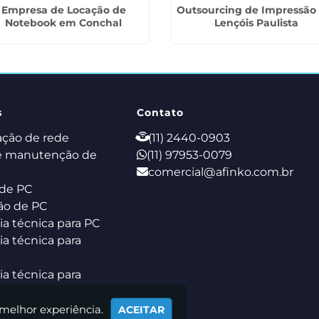
Empresa de Locação de
Outsourcing de Impressão
Notebook em Conchal
Lençóis Paulista
s
Contato
ação de rede
(11) 2440-0903
e manutenção de
(11) 97953-0079
comercial@afinko.com.br
de PC
ão de PC
ia técnica para PC
ia técnica para
ia técnica para
k
 melhor experiência.
ACEITAR