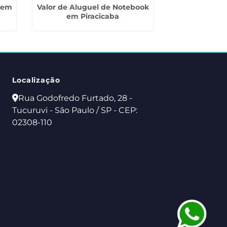
 em
Valor de Aluguel de Notebook
Aluguel de P
em Piracicaba
Empresas em
Gua
Localização
Rua Godofredo Furtado, 28 -
Tucuruvi - São Paulo / SP - CEP:
02308-110