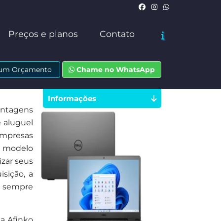
Preços e planos
Contato
e um Orçamento
Chame no WhatsApp
Informações
antagens
e aluguel
empresas
e modelo
zar seus
sição, a
s sempre
a Afinko