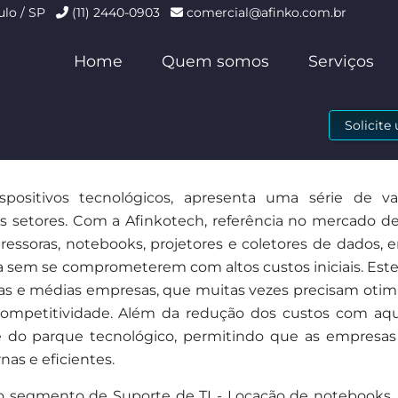
ulo / SP
(11) 2440-0903
comercial@afinko.com.br
Home
Quem somos
Serviços
Solicit
positivos tecnológicos, apresenta uma série de v
os setores. Com a Afinkotech, referência no mercado d
ssoras, notebooks, projetores e coletores de dados, 
 sem se comprometerem com altos custos iniciais. Est
as e médias empresas, que muitas vezes precisam otimi
ompetitividade. Além da redução dos custos com aqui
ante do parque tecnológico, permitindo que as empresa
as e eficientes.
 segmento de Suporte de TI - Locação de notebooks, 