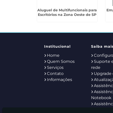
tsourcing em
Aluguel de Multifuncionais para
Emp
nduva
Escritórios na Zona Oeste de SP
Institucional
Saiba mai
Home
Configur
Quem Somos
Suporte 
Serviços
rede
Contato
Upgrade 
Informações
Atualizaç
Assistênc
Assistênc
Notebook
Assistênc
Servidor