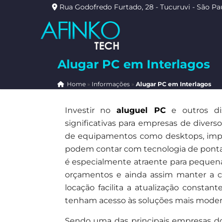
Rua Godofredo Furtado, 28 - Tucuruvi - São Pa
Alugar PC em Interlagos
Home
»
Informações
»
Alugar PC em Interlagos
Investir no
aluguel PC
e outros dis
significativas para empresas de divers
de equipamentos como desktops, impre
podem contar com tecnologia de ponta
é especialmente atraente para pequen
orçamentos e ainda assim manter a c
locação facilita a atualização const
tenham acesso às soluções mais modern
Sendo uma das principais empresas do