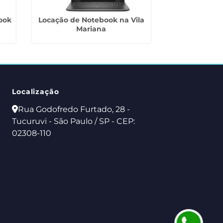
ook
Locação de Notebook na Vila
Locação de
Mariana
Escritórios 
Localização
Rua Godofredo Furtado, 28 -
Tucuruvi - São Paulo / SP - CEP:
02308-110